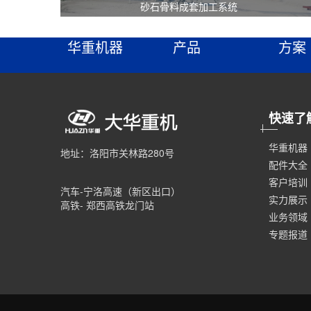
大华颚式破碎机
华重机器
产品
方案
快速了
华重机器
地址：洛阳市关林路280号
配件大全
客户培训
汽车-宁洛高速（新区出口）
实力展示
高铁- 郑西高铁龙门站
业务领域
专题报道