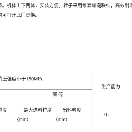
整。机体上下两体，安装方便。转子采用锥套加键联结，高效耐
均可打开此门更换。
抗压强度小于150MPa
生产能力
细 碎
粒度
最大进料粒度
出料粒度
t / h
（mm）
（mm）