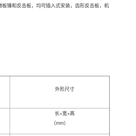
磨板锤和反击板，均可插入式安装，齿形反击板，机
外形尺寸
长×宽×高
（mm）