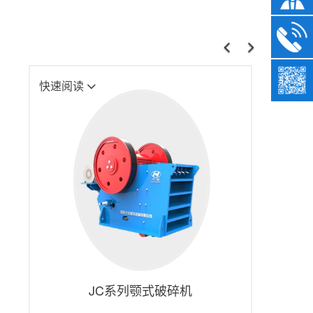
上
下
一
一
快速阅读
下
页
JC系列颚式破碎机