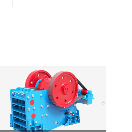
下
一
页