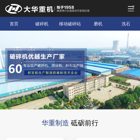
首页
破碎机
移动破碎站
磨机
洗石
华重制造
砥砺前行